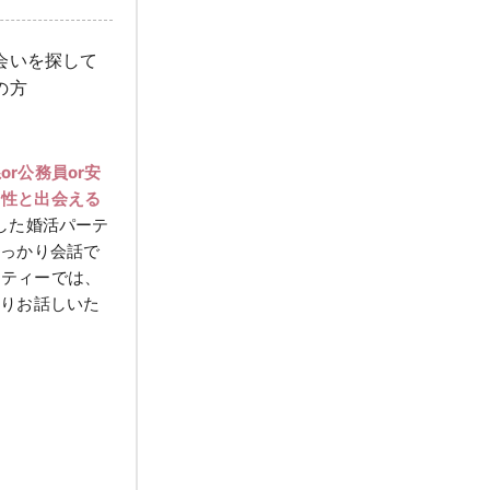
会いを探して
の方
or公務員or安
男性と出会える
した婚活パーテ
しっかり会話で
ーティーでは、
くりお話しいた