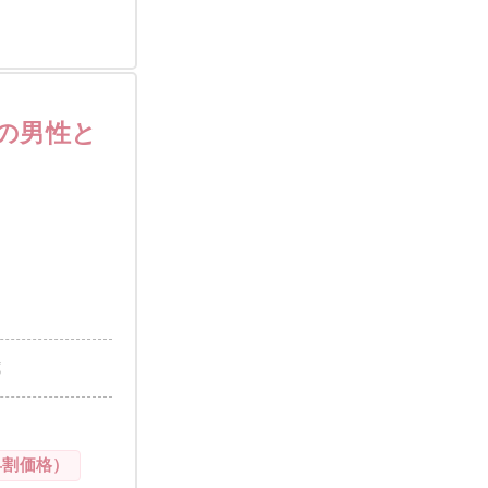
定の男性と
歳
早割価格）