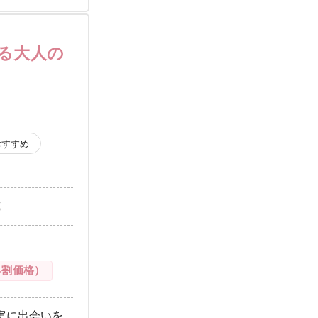
る大人の
おすすめ
歳
早割価格）
実に出会いを