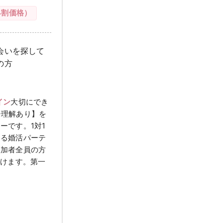
早割価格）
会いを探して
の方
イン
大切にでき
チ理解あり】を
ーです。1対1
きる婚活パーテ
参加者全員の方
だけます。第一
女性