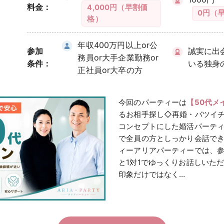
料金：
4,000円（早割価
0円（
格）
年収400万円以上or公
参加
誠実に出
務員or大手企業勤務or
条件：
いる独身
正社員or大卒の方
今回のパーティーは
【50代メ
るお相手探し◇再婚・バツイ
コンセプトにした婚活パーティ
で全員の方としっかり会話で
ィーアリアパーティーでは、
と1対1でゆっくりお話しいた
印象だけではなく…
男性