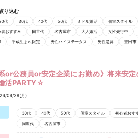
絞り込む
20代
30代
40代
50代
ミドル婚活
個室スタイル
心者おすすめ
同世代
名古屋市
大人婚活
女性先行中
市
平成生まれ限定
男性ハイステータス
男性急募
豊田市
系or公務員or安定企業にお勤め》将来安
活PARTY☆
26/09/28(月)
30代
40代
50代
個室スタイル
初心者おす
同世代
名古屋市