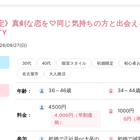
定》真剣な恋を♡同じ気持ちの方と出会え
TY
26/09/27(日)
30代
40代
個室スタイル
初婚限定
初心者
名古屋市
大人婚活
36～46歳
34～44
年齢：
4500円
1000円
料金：
4,000円（早割価
0円（
格）
参加
初婚で正社員or大卒の
初婚で誠