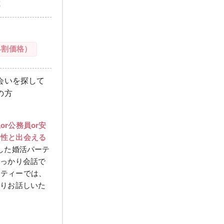
歳
早割価格）
会いを探して
の方
or公務員or安
男性と出会える
した婚活パーテ
しっかり会話で
ーティーでは、
くりお話しいた