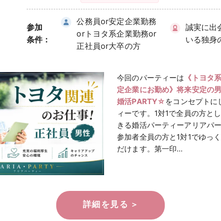
公務員or安定企業勤務
参加
誠実に出
orトヨタ系企業勤務or
条件：
いる独身
正社員or大卒の方
今回のパーティーは
《トヨタ系
定企業にお勤め》将来安定の
婚活PARTY☆
をコンセプトに
ィーです。1対1で全員の方と
きる婚活パーティーアリアパ
参加者全員の方と1対1でゆっ
だけます。第一印…