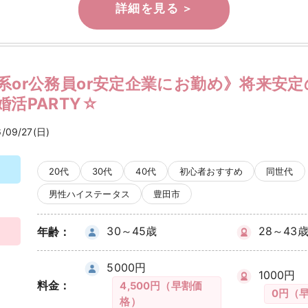
検索
系or公務員or安定企業にお勤め》将来安
活PARTY☆
6/09/27(日)
20代
30代
40代
初心者おすすめ
同世代
男性ハイステータス
豊田市
30～45歳
28～43
年齢：
5000円
1000円
料金：
4,500円（早割価
0円（
格）