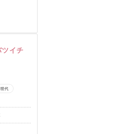
バツイチ
同世代
歳