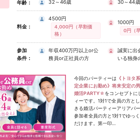
32～46歳
30～44
年齢：
4500円
1000円
料金：
4,000円（早割価
0円（
格）
参加
年収400万円以上or公
誠実に出
条件：
務員or正社員の方
いる独身
今回のパーティーは
《トヨタ系
定企業にお勤め》将来安定の
婚活PARTY☆
をコンセプトに
ィーです。1対1で全員の方と
きる婚活パーティーアリアパ
参加者全員の方と1対1でゆっ
だけます。第一印…