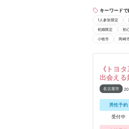
キーワードで
1人参加限定
初婚限定
初
小牧市
岡崎
《トヨタ
出会える婚
名古屋市
20
男性予約
受付中