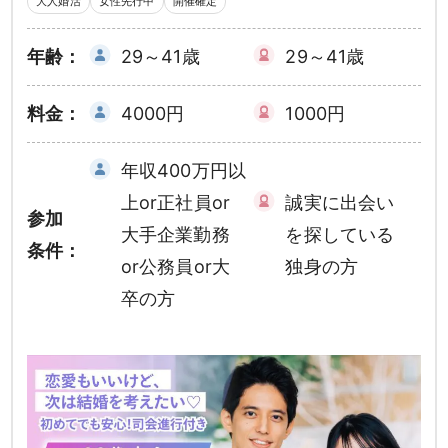
大人婚活
女性先行中
開催確定
年齢：
29～41歳
29～41歳
料金：
4000円
1000円
年収400万円以
上or正社員or
誠実に出会い
参加
大手企業勤務
を探している
条件：
or公務員or大
独身の方
卒の方