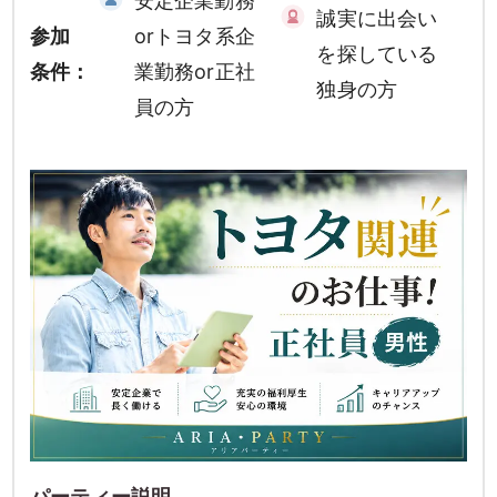
安定企業勤務
誠実に出会い
参加
orトヨタ系企
を探している
条件：
業勤務or正社
独身の方
員の方
パーティー説明