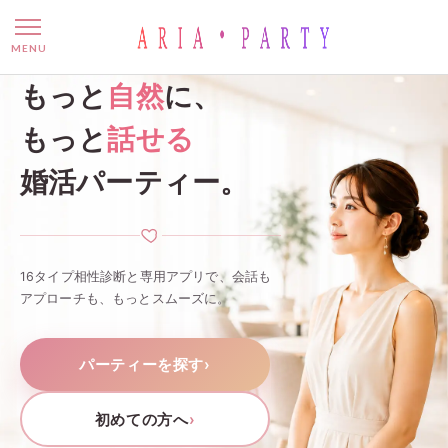
名古屋の婚活パーティー・お
MENU
もっと
自然
に、
もっと
話せる
婚活パーティー。
16タイプ相性診断と専用アプリで、会話も
アプローチも、もっとスムーズに。
パーティーを探す
›
初めての方へ
›