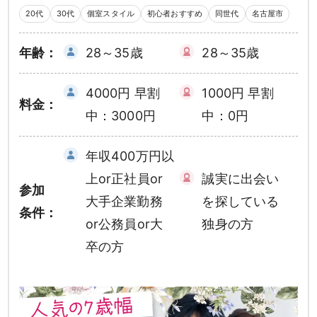
20代
30代
個室スタイル
初心者おすすめ
同世代
名古屋市
年齢：
28～35歳
28～35歳
4000円 早割
1000円 早割
料金：
中：3000円
中：0円
年収400万円以
上or正社員or
誠実に出会い
参加
大手企業勤務
を探している
条件：
or公務員or大
独身の方
卒の方