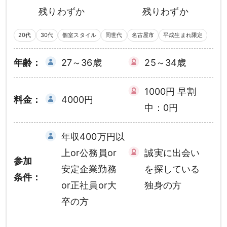
残りわずか
残りわずか
20代
30代
個室スタイル
同世代
名古屋市
平成生まれ限定
年齢：
27～36歳
25～34歳
1000円 早割
料金：
4000円
中：0円
年収400万円以
上or公務員or
誠実に出会い
参加
安定企業勤務
を探している
条件：
or正社員or大
独身の方
卒の方