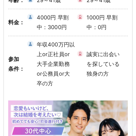
年齢：
29～41歳
29～41歳
4000円 早割
1000円 早割
料金：
中：3000円
中：0円
年収400万円以
上or正社員or
誠実に出会い
参加
大手企業勤務
を探している
条件：
or公務員or大
独身の方
卒の方