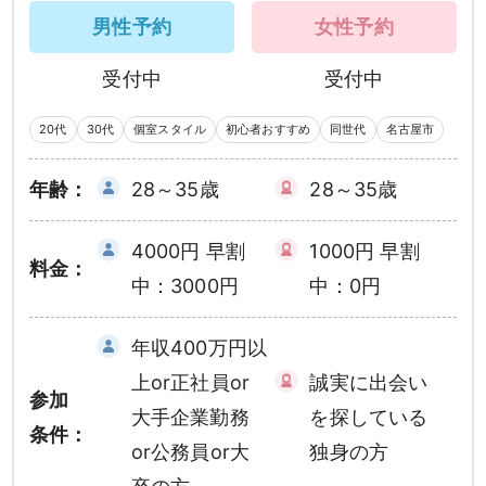
男性予約
女性予約
受付中
受付中
20代
30代
個室スタイル
初心者おすすめ
同世代
名古屋市
年齢：
28～35歳
28～35歳
4000円 早割
1000円 早割
料金：
中：3000円
中：0円
年収400万円以
上or正社員or
誠実に出会い
参加
大手企業勤務
を探している
条件：
or公務員or大
独身の方
男性
女性