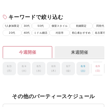
キーワードで絞り込む
1人参加限定
30代
50代
個室スタイル
初婚限定
同世代
20代
40代
ミドル婚活
刈谷市
初心者おすすめ
名古屋市
今週開催
来週開催
8/3
8/4
8/5
8/6
8/7
8/8
8/9
(月)
(火)
(水)
(木)
(金)
(土)
(日)
その他のパーティースケジュール