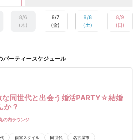
8/6
8/7
8/8
8/9
(木)
(金)
(土)
(日)
のパーティースケジュール
な同世代と出会う婚活PARTY☆結婚
んか？
丸の内ラウンジ
男性
0代
個室スタイル
同世代
名古屋市