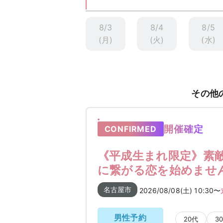
8/3
8/4
8/5
(月)
(火)
(水)
その他
開催確定
CONFIRMED
《平成生まれ限定》素敵
に繋がる恋を始めませ
名古屋市
2026/08/08(土) 10:30〜
男性予約
20代
3