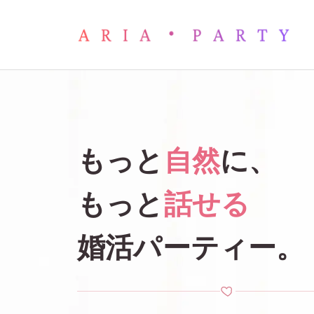
名古屋の婚活パーティー・お
もっと
自然
に、
もっと
話せる
婚活パーティー。