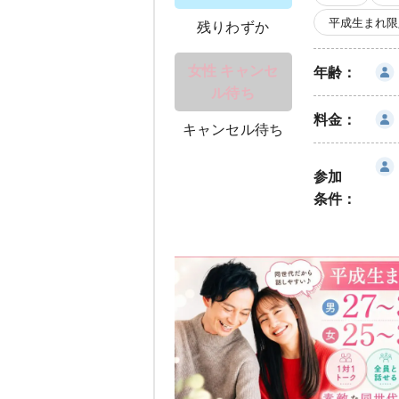
平成生まれ限
残りわずか
女性 キャンセ
年齢：
ル待ち
料金：
キャンセル待ち
参加
条件：