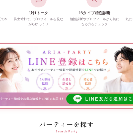
1対1トーク
16タイプ相性診断
証で本
男女1対1で、プロフィールを見な
相性診断やプロフィールから気に
気に
がらゆっくり
なる方をチェック
パーティーを探す
Search Party