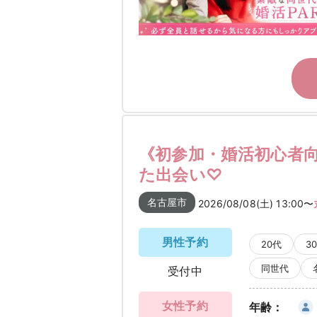
《初参加・婚活初心者
た出会い♡
名古屋市
2026/08/08(土) 13:00〜
男性予約
20代
3
同世代
受付中
女性予約
年齢：