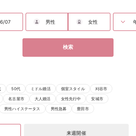
男性
女性
検索
代
50代
ミドル婚活
個室スタイル
刈谷市
名古屋市
大人婚活
女性先行中
安城市
男性ハイステータス
男性急募
豊田市
来週開催