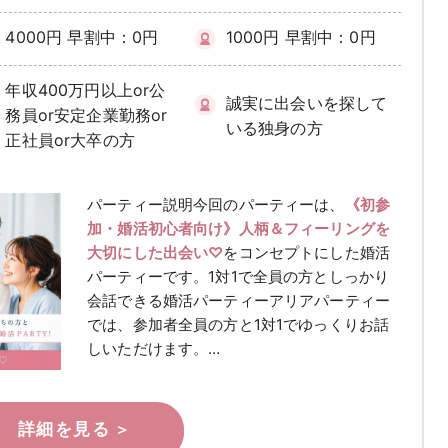
4000円 早割中：0円
1000円 早割中：0円
年収400万円以上or公
誠実に出会いを探して
務員or安定企業勤務or
いる独身の方
正社員or大卒の方
パーティー説明
今回のパーティーは、
《初参
加・婚活初心者向け》人柄＆フィーリングを
大切にした出会い♡
をコンセプトにした婚活
パーティーです。1対1で全員の方としっかり
会話できる婚活パーティーアリアパーティー
では、参加者全員の方と1対1でゆっくりお話
しいただけます。…