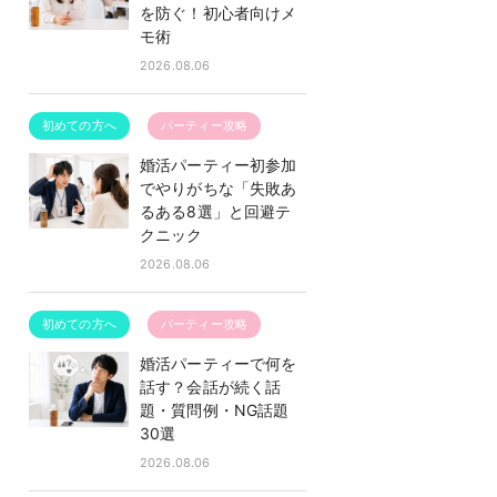
を防ぐ！初心者向けメ
モ術
2026.08.06
初めての方へ
パーティー攻略
婚活パーティー初参加
でやりがちな「失敗あ
るある8選」と回避テ
クニック
2026.08.06
初めての方へ
パーティー攻略
婚活パーティーで何を
話す？会話が続く話
題・質問例・NG話題
女性
30選
2026.08.06