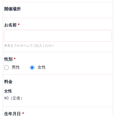
開催場所
お名前
*
本名をフルネームでご記入ください
性別
*
男性
女性
料金
女性
¥0（定価）
生年月日
*