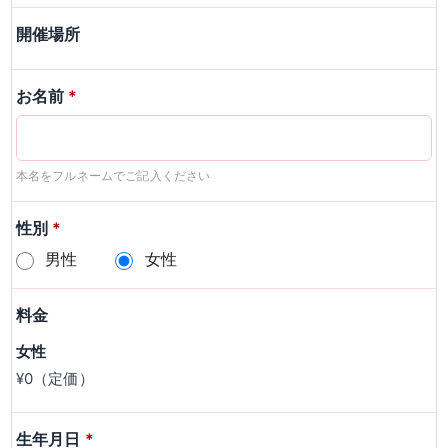
開催場所
お名前
*
本名をフルネームでご記入ください
性別
*
男性
女性
料金
女性
¥0（定価）
生年月日
*