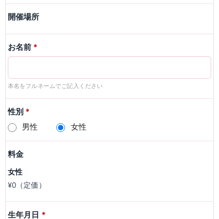
開催場所
お名前
*
本名をフルネームでご記入ください
性別
*
男性
女性
料金
女性
¥0（定価）
生年月日
*