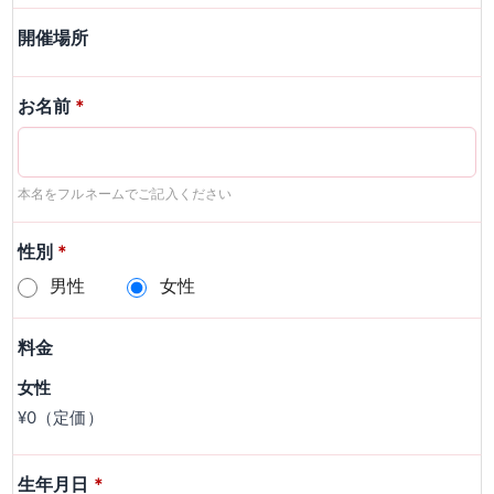
開催場所
お名前
*
本名をフルネームでご記入ください
性別
*
男性
女性
料金
女性
¥0（定価）
生年月日
*