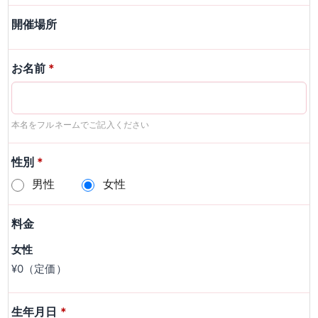
開催場所
お名前
*
本名をフルネームでご記入ください
性別
*
男性
女性
料金
女性
¥0（定価）
生年月日
*