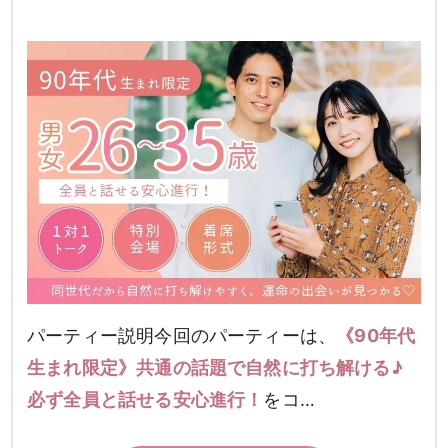
パーティー説明今回のパーティーは、
《90年代
生まれ限定》共通の話題で自然に打ち解ける♪
必ず全員と話せる安心進行！
をコ…
男性
女性