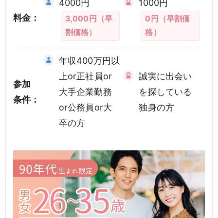
4000円
1000円
料金：
3,000円（早
0円（早割価
割価格）
格）
年収400万円以
上or正社員or
誠実に出会い
参加
大手企業勤務
を探している
条件：
or公務員or大
独身の方
卒の方