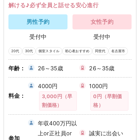
解ける♪必ず全員と話せる安心進行
男性予約
女性予約
受付中
受付中
20代
30代
個室スタイル
初心者おすすめ
同世代
名古屋市
年齢：
26～35歳
26～35歳
4000円
1000円
料金：
3,000円（早
0円（早割価
割価格）
格）
年収400万円以
上or正社員or
誠実に出会い
参加