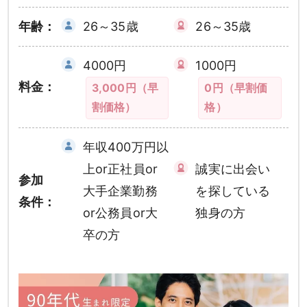
年齢：
26～35歳
26～35歳
4000円
1000円
料金：
3,000円（早
0円（早割価
割価格）
格）
年収400万円以
上or正社員or
誠実に出会い
参加
大手企業勤務
を探している
条件：
or公務員or大
独身の方
卒の方