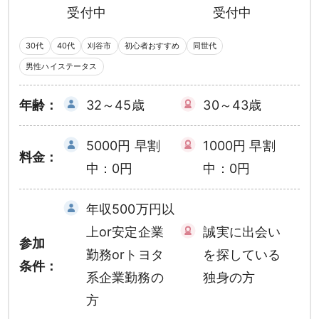
受付中
受付中
30代
40代
刈谷市
初心者おすすめ
同世代
男性ハイステータス
年齢：
32～45歳
30～43歳
5000円 早割
1000円 早割
料金：
中：0円
中：0円
年収500万円以
上or安定企業
誠実に出会い
参加
勤務orトヨタ
を探している
条件：
系企業勤務の
独身の方
方
男性
女性