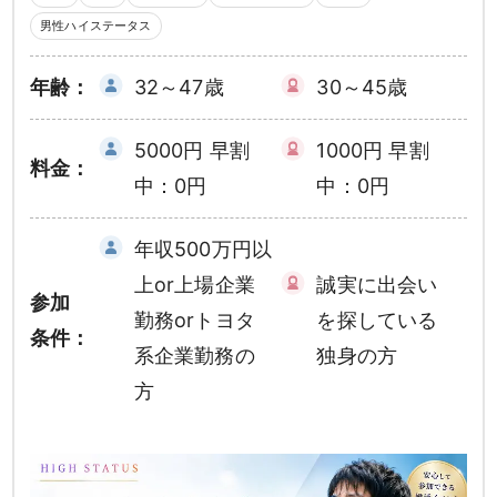
男性ハイステータス
年齢：
32～47歳
30～45歳
5000円 早割
1000円 早割
料金：
中：0円
中：0円
年収500万円以
上or上場企業
誠実に出会い
参加
勤務orトヨタ
を探している
条件：
系企業勤務の
独身の方
方