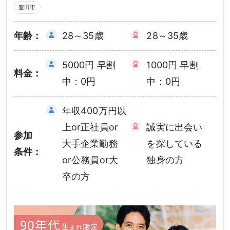
豊田市
年齢：
28～35歳
28～35歳
5000円 早割
1000円 早割
料金：
中：0円
中：0円
年収400万円以
上or正社員or
誠実に出会い
参加
大手企業勤務
を探している
条件：
or公務員or大
独身の方
卒の方