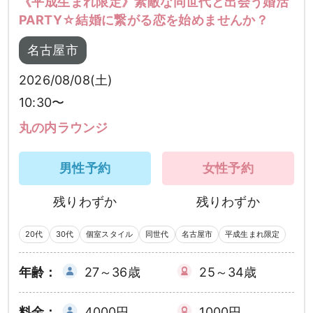
《平成生まれ限定》素敵な同世代と出会う婚活
PARTY☆結婚に繋がる恋を始めませんか？
名古屋市
2026/08/08(土)
10:30〜
丸の内ラウンジ
男性予約
女性予約
残りわずか
残りわずか
20代
30代
個室スタイル
同世代
名古屋市
平成生まれ限定
年齢：
27～36歳
25～34歳
料金：
4000円
1000円