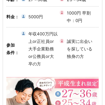
1000円 早割
料金：
5000円
中：0円
年収400万円以
上or正社員or
誠実に出会い
参加
大手企業勤務
を探している
条件：
or公務員or大
独身の方
卒の方