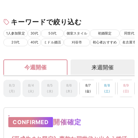
キーワードで絞り込む
1人参加限定
30代
50代
個室スタイル
初婚限定
同世代
20代
40代
ミドル婚活
刈谷市
初心者おすすめ
名古屋市
今週開催
来週開催
8/3
8/4
8/5
8/6
8/7
8/8
8/9
(月)
(火)
(水)
(木)
(金)
(土)
(日)
開催確定
CONFIRMED