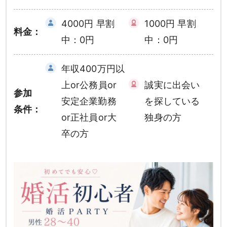
4000円 早割
1000円 早割
料金：
中：0円
中：0円
年収400万円以
上or公務員or
誠実に出会い
参加
安定企業勤務
を探している
条件：
or正社員or大
独身の方
卒の方