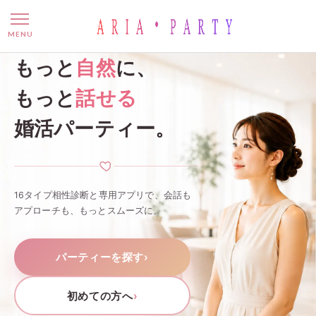
名古屋の婚活パーティー・お
MENU
もっと
自然
に、
もっと
話せる
婚活パーティー。
16タイプ相性診断と専用アプリで、会話も
アプローチも、もっとスムーズに。
パーティーを探す
›
初めての方へ
›