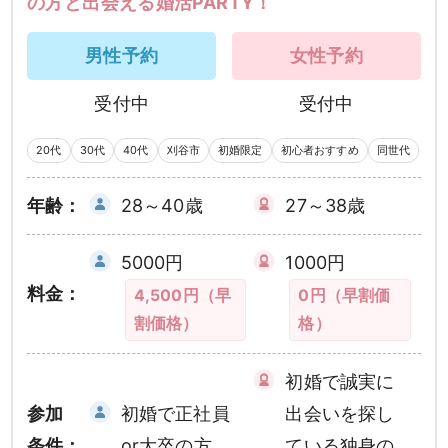
の方と出会える婚活PARTY！
男性予約
女性予約
受付中
受付中
20代
30代
40代
刈谷市
初婚限定
初心者おすすめ
同世代
年齢：
28～40歳
27～38歳
5000円
1000円
料金：
4,500円（早
0円（早割価
割価格）
格）
初婚で誠実に
参加
初婚で正社員
出会いを探し
条件：
or大卒の方
ている独身の