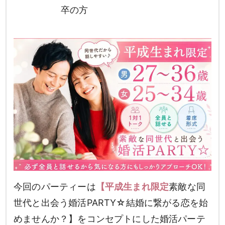
卒の方
今回のパーティーは
【平成生まれ限定
素敵な同
世代と出会う婚活PARTY☆結婚に繋がる恋を始
めませんか？】をコンセプトにした婚活パーテ
男性
女性