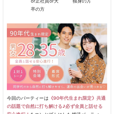
or正社員or大
独身の方
卒の方
今回のパーティーは
《90年代生まれ限定》共通
の話題で自然に打ち解ける♪必ず全員と話せる