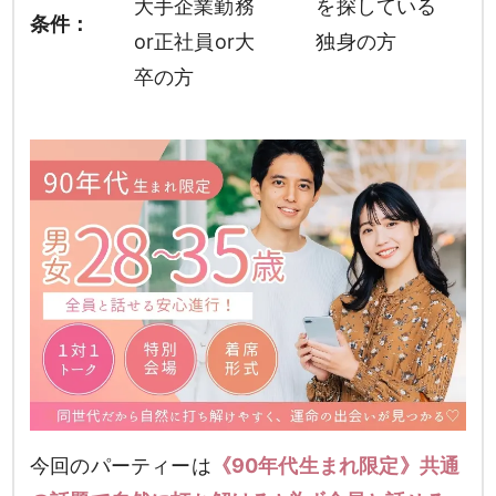
大手企業勤務
を探している
条件：
or正社員or大
独身の方
卒の方
今回のパーティーは
《90年代生まれ限定》共通