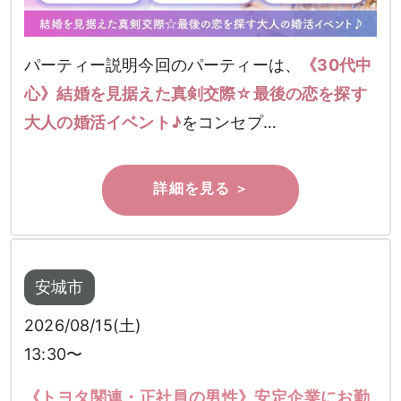
パーティー説明今回のパーティーは、
《30代中
心》結婚を見据えた真剣交際☆最後の恋を探す
大人の婚活イベント♪
をコンセプ…
男性
女性
検索
安城市
2026/08/15(土)
13:30〜
《トヨタ関連・正社員の男性》安定企業にお勤