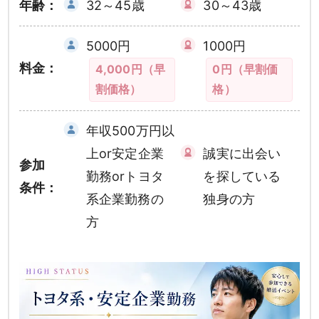
年齢：
32～45歳
30～43歳
5000円
1000円
料金：
4,000円（早
0円（早割価
割価格）
格）
年収500万円以
上or安定企業
誠実に出会い
参加
勤務orトヨタ
を探している
条件：
系企業勤務の
独身の方
方