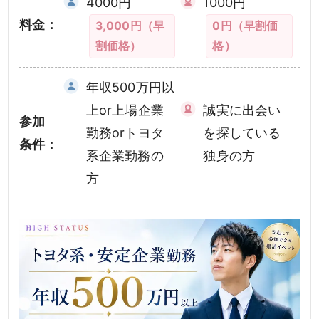
4000円
1000円
料金：
3,000円（早
0円（早割価
割価格）
格）
年収500万円以
上or上場企業
誠実に出会い
参加
勤務orトヨタ
を探している
条件：
系企業勤務の
独身の方
方