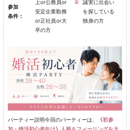
上or公務員or
誠実に出会い
参加
安定企業勤務
を探している
条件：
or正社員or大
独身の方
卒の方
パーティー説明今回のパーティーは、
《初参
加・婚活初心者向け》人柄＆フィーリングを大