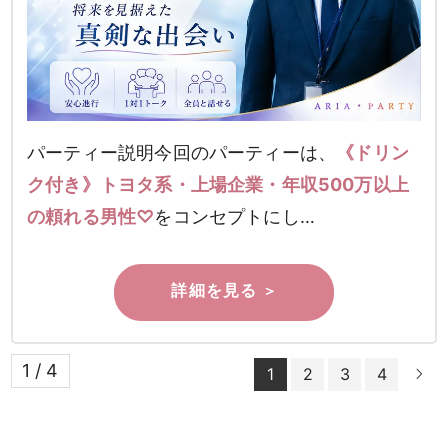
パーティー説明今回のパーティーは、
《ドリン
ク付き》トヨタ系・上場企業・年収500万以上
の頼れる男性♡
をコンセプトにし…
1 / 4
1
2
3
4
