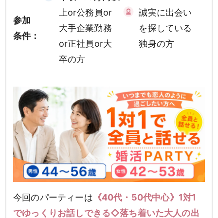
上or公務員or
誠実に出会い
参加
大手企業勤務
を探している
条件：
or正社員or大
独身の方
卒の方
今回のパーティーは
《40代・50代中心》1対1
でゆっくりお話しできる◇落ち着いた大人の出