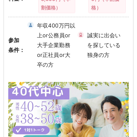
割価格）
格）
年収400万円以
上or公務員or
誠実に出会い
参加
大手企業勤務
を探している
条件：
or正社員or大
独身の方
卒の方