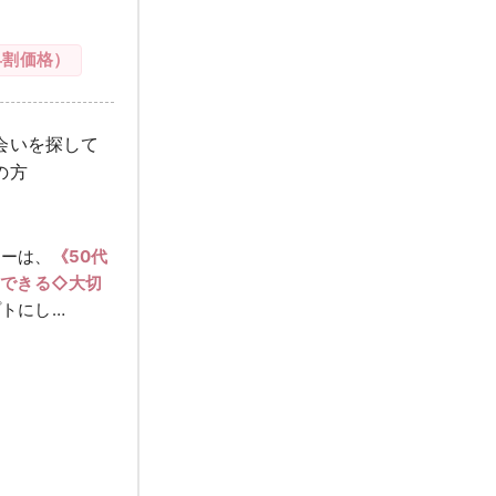
早割価格）
会いを探して
の方
ィーは、
《50代
しできる◇大切
トにし…