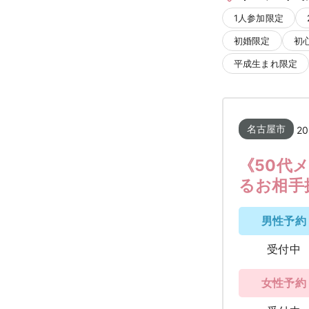
1人参加限定
初婚限定
初
平成生まれ限定
名古屋市
20
《50代
るお相手
男性予約
受付中
女性予約