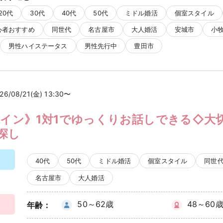
20代
30代
40代
50代
ミドル婚活
個室スタイル
心者おすすめ
同世代
名古屋市
大人婚活
安城市
小
男性ハイステータス
男性先行中
豊田市
26/08/21(金) 13:30〜
メイン》1対1でゆっくりお話しできる◇大
探し
40代
50代
ミドル婚活
個室スタイル
同世
名古屋市
大人婚活
50～62歳
48～60
年齢：