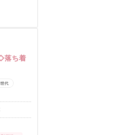
◇落ち着
同世代
歳