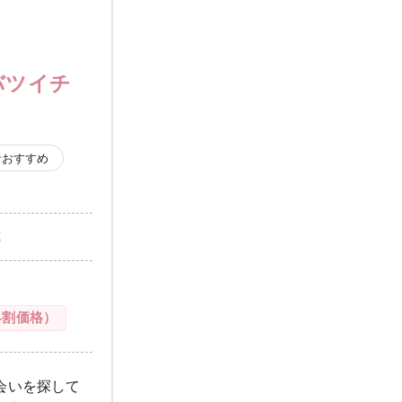
バツイチ
者おすすめ
歳
早割価格）
会いを探して