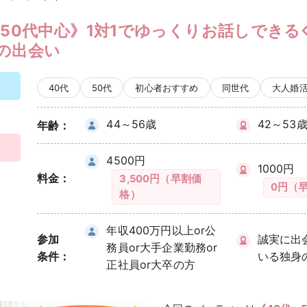
・50代中心》1対1でゆっくりお話しできる
の出会い
40代
50代
初心者おすすめ
同世代
大人婚
44～56歳
42～53
年齢：
4500円
1000円
料金：
3,500円（早割価
0円（
格）
年収400万円以上or公
参加
誠実に出
務員or大手企業勤務or
条件：
いる独身
正社員or大卒の方