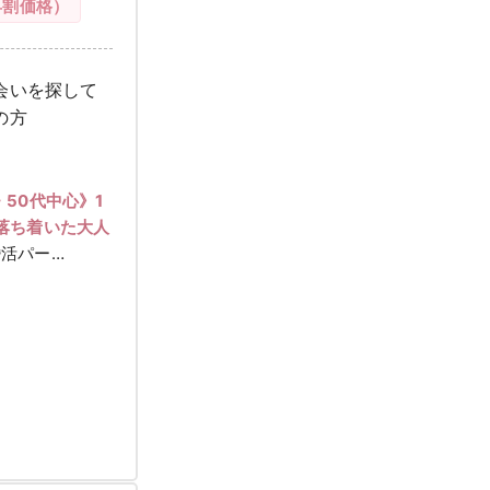
早割価格）
会いを探して
の方
・50代中心》1
落ち着いた大人
活パー…
女性