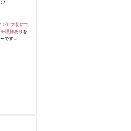
の方
イン》大切にで
イチ理解あり
を
ーです…