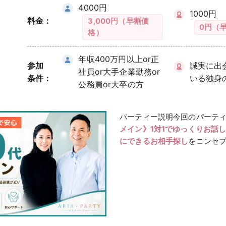
4000円
1000円
料金：
3,000円（早割価
0円（
格）
年収400万円以上or正
参加
誠実に出
社員or大手企業勤務or
条件：
いる独身
公務員or大卒の方
パーティー説明今回のパーテ
メイン》1対1でゆっくりお話
にできるお相手探し
をコンセプ