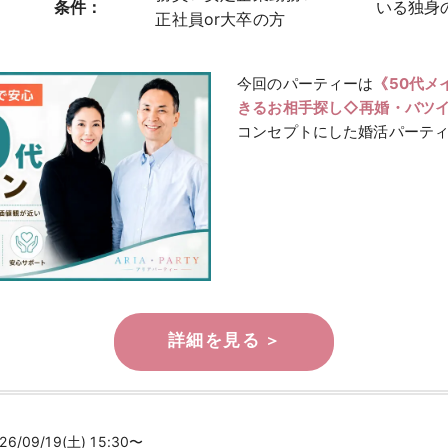
条件：
いる独身
正社員or大卒の方
今回のパーティーは
《50代メ
きるお相手探し◇再婚・バツ
コンセプトにした婚活パーティ
26/09/19(土) 15:30〜