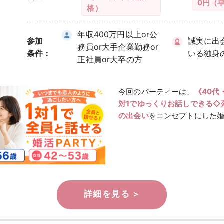
0円（
格）
年収400万円以上or公
参加
誠実に出
務員or大手企業勤務or
条件：
いる独身
正社員or大卒の方
今回のパーティーは、
《40代
対1でゆっくりお話しできる◇
の出会い
をコンセプトにした婚
男性