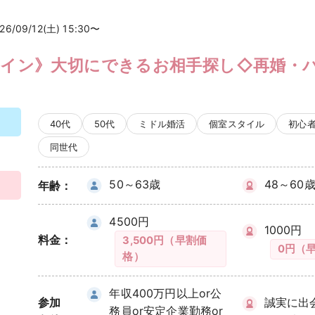
検索
26/09/12(土) 15:30〜
メイン》大切にできるお相手探し◇再婚・
40代
50代
ミドル婚活
個室スタイル
初心
同世代
50～63歳
48～60
年齢：
4500円
1000円
料金：
3,500円（早割価
0円（
格）
年収400万円以上or公
参加
誠実に出
務員or安定企業勤務or