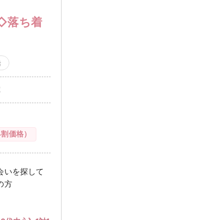
◇落ち着
活
歳
早割価格）
会いを探して
の方