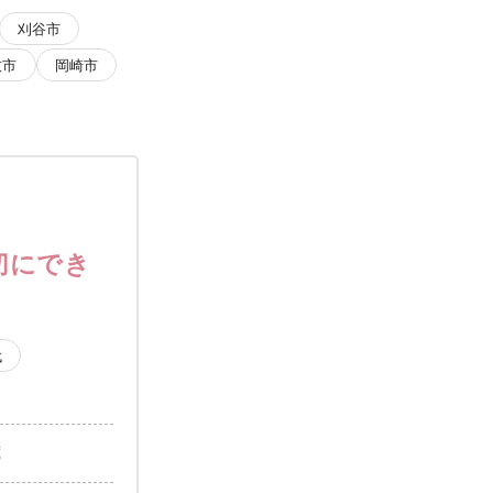
刈谷市
牧市
岡崎市
切にでき
代
歳