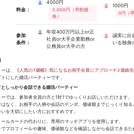
4000円
1000円
料金：
3,000円（早割価
0円（
格）
年収400万円以上or正
参加
誠実に出
社員or大手企業勤務or
条件：
いる独身
公務員or大卒の方
明
ィーは、
《人気の7歳幅》気になるお相手全員にアプローチ♪連絡先
プトにした婚活パーティーです。
方としっかり会話できる婚活パーティー
ィーでは、参加者全員の方と1対1でゆっくりお話しいただけます。
ではなく、お相手の人柄や会話のテンポ、価値観までじっくり知る
会いを大切にしたい方におすすめです。
ィールカードの代わりに、専用のマッチアプリを使用します。
ンでプロフィールや趣味、価値観などを確認しながら会話できるた