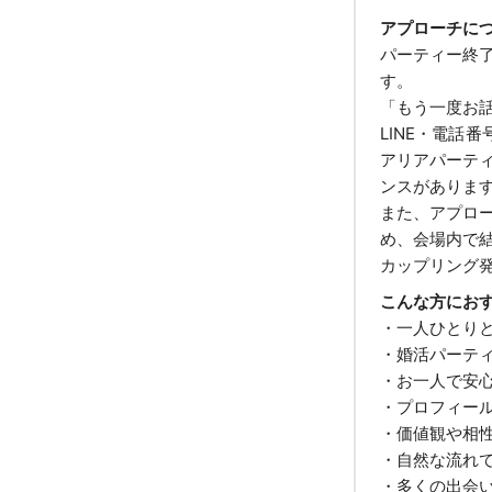
アプローチに
パーティー終
す。
「もう一度お
LINE・電話
アリアパーテ
ンスがありま
また、アプロ
め、会場内で
カップリング
こんな方にお
・一人ひとり
・婚活パーテ
・お一人で安
・プロフィー
・価値観や相
・自然な流れ
・多くの出会