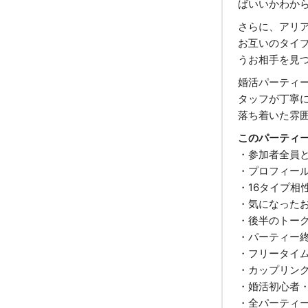
ばいいかわか
さらに、アリア
お互いのタイ
うお相手を見
婚活パーティ
タッフが丁寧
落ち着いた雰
このパーティ
・参加者全員と
・プロフィー
・16タイプ相
・気になった
・後半のトー
・パーティー
・フリータイ
・カップリン
・婚活初心者
・全パーティ