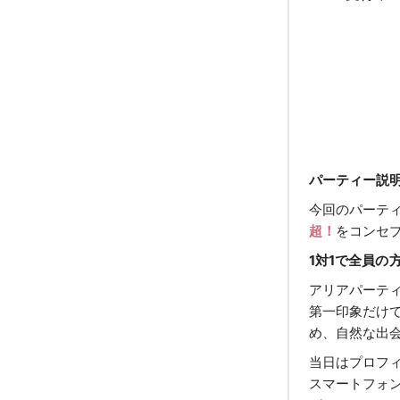
パーティー説
今回のパーテ
超！
をコンセ
1対1で全員の
アリアパーテ
第一印象だけ
め、自然な出
当日はプロフ
スマートフォ