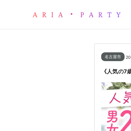
《人気の7歳幅》気になるお相
名古屋市
20
《人気の7