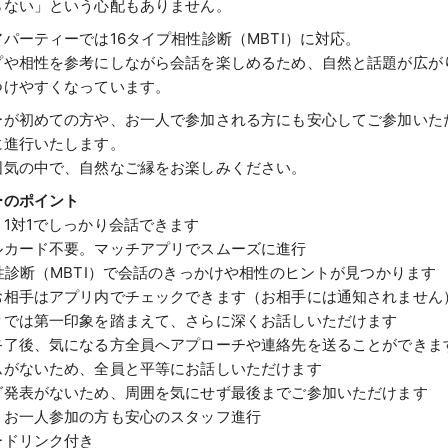
らない」という心配もありません。
パーティーでは16タイプ相性診断（MBTI）に対応。
プや相性を参考にしながら会話を楽しめるため、自然と話題が広が
つけやすくなっています。
ーが初めての方や、お一人で参加される方にも安心してご参加いた
に進行いたします。
囲気の中で、自然なご縁をお楽しみください。
ーのポイント
1対1でしっかり会話できます
ルカード不要。マッチアプリでスムーズに進行
性診断（MBTI）で会話のきっかけや相性のヒントが見つかります
お相手はアプリ内でチェックできます（お相手には通知されません
クでは第一印象を踏まえて、さらに深くお話しいただけます
終了後、気になる方全員へアプローチや連絡先を送ることができま
ムがないため、全員と平等にお話しいただけます
グ発表がないため、周囲を気にせず最後までご参加いただけます
・お一人参加の方も安心のスタッフ進行
ードリンク付き