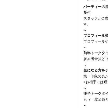
パーティーの
受付
スタッフがご
す。
↓
プロフィール
プロフィールや
↓
前半トークタ
参加者全員と1
↓
気になる方を
第一印象の良
※お相手には
↓
後半トークタ
もう一度全員
↓