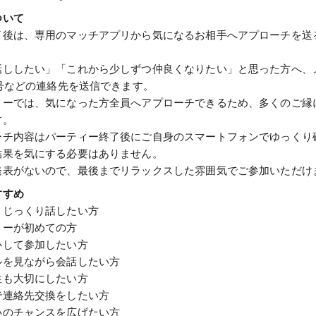
ついて
了後は、専用のマッチアプリから気になるお相手へアプローチを送
話ししたい」「これから少しずつ仲良くなりたい」と思った方へ、
番号などの連絡先を送信できます。
ィーでは、気になった方全員へアプローチできるため、多くのご縁
男性
す。
ーチ内容はパーティー終了後にご自身のスマートフォンでゆっくり
結果を気にする必要はありません。
検索
発表がないので、最後までリラックスした雰囲気でご参加いただけ
すすめ
とじっくり話したい方
ィーが初めての方
心して参加したい方
ルを見ながら会話したい方
性も大切にしたい方
で連絡先交換をしたい方
いのチャンスを広げたい方