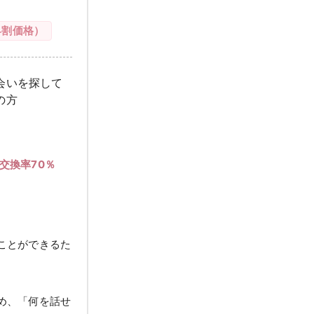
早割価格）
会いを探して
の方
交換率70％
ことができるた
め、「何を話せ