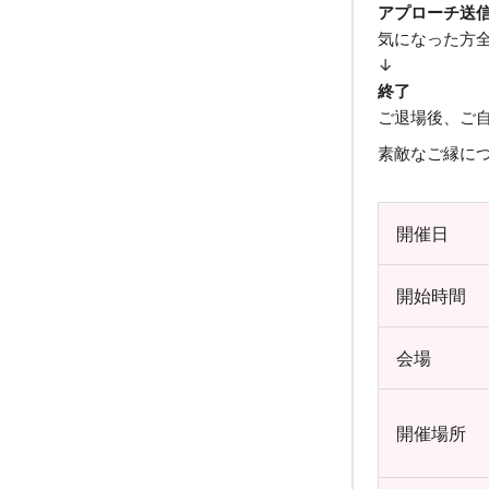
アプローチ送
気になった方
↓
終了
ご退場後、ご
素敵なご縁に
開催日
開始時間
会場
開催場所