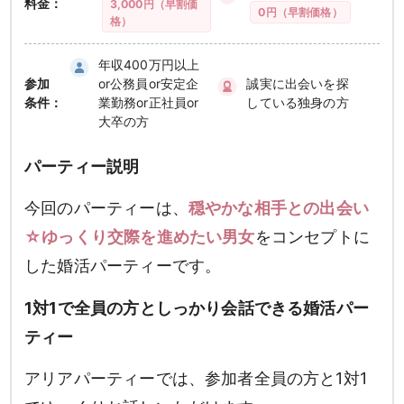
料金：
3,000円（早割価
0円（早割価格）
格）
年収400万円以上
参加
or公務員or安定企
誠実に出会いを探
条件：
業勤務or正社員or
している独身の方
大卒の方
パーティー説明
今回のパーティーは、
穏やかな相手との出会い
☆ゆっくり交際を進めたい男女
をコンセプトに
した婚活パーティーです。
1対1で全員の方としっかり会話できる婚活パー
ティー
アリアパーティーでは、参加者全員の方と1対1