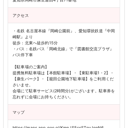
アクセス
・名鉄 名古屋本線『岡崎公園前』、愛知環状鉄道『中岡
崎駅』より
徒歩：北東へ徒歩約15分
・バス：名鉄バス「岡崎北線」で『図書館交流プラザ』
バス停下車
【駐車場のご案内】
提携無料駐車場は【本館駐車場】・【東駐車場1・2】・
【康生パーク】・【籠田公園地下駐車場】をご利用くだ
さいませ。
会場にて駐車サービス(2時間分)がございます。駐車券を
忘れずに会場にお持ちください。
マップ
https://maps.app.goo.gl/KmpJS5csSTqvJgnN6