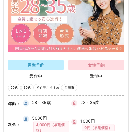
男性予約
女性予約
受付中
受付中
20代
30代
初心者おすすめ
岡崎市
28～35歳
28～35歳
年齢：
5000円
1000円
料金：
4,000円（早割価
0円（早割価格）
格）