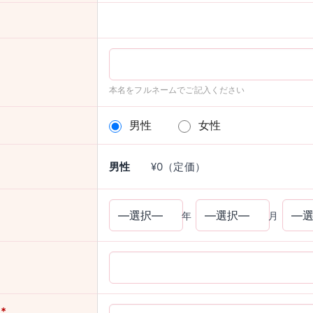
本名をフルネームでご記入ください
男性
女性
男性
¥0（定価）
年
月
ス
*