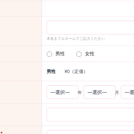
本名をフルネームでご記入ください
男性
女性
男性
¥0（定価）
年
月
ス
*