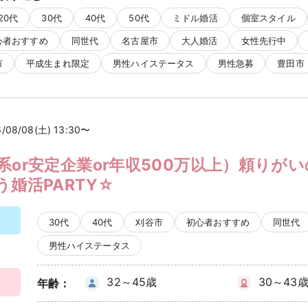
20代
30代
40代
50代
ミドル婚活
個室スタイル
心者おすすめ
同世代
名古屋市
大人婚活
女性先行中
市
平成生まれ限定
男性ハイステータス
男性急募
豊田市
6/08/08(土) 13:30〜
系or安定企業or年収500万以上）頼りが
う婚活PARTY☆
30代
40代
刈谷市
初心者おすすめ
同世代
男性ハイステータス
32～45歳
30～43
年齢：