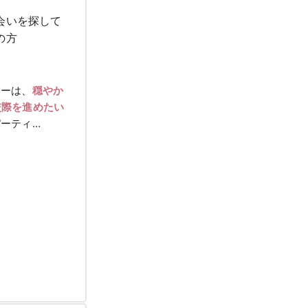
会いを探して
の方
ィーは、
穏やか
交際を進めたい
ーティ…
女性