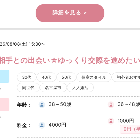
26/08/08(土) 15:30〜
相手との出会い☆ゆっくり交際を進めた
30代
40代
50代
個室スタイル
初心者おす
同世代
名古屋市
大人婚活
か
38～50歳
36～48
年齢：
か
1000円
4000円
料金：
0円（