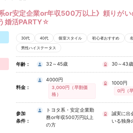
系or安定企業or年収500万以上》頼りが
う婚活PARTY☆
30代
40代
個室スタイル
初心者おすすめ
男性ハイステータス
32～45歳
30～43
年齢：
4000円
1000円
料金：
3,000円（早割価
0円（
格）
トヨタ系・安定企業勤
参加
誠実に出
務or年収500万円以上
条件：
いる独身
の方