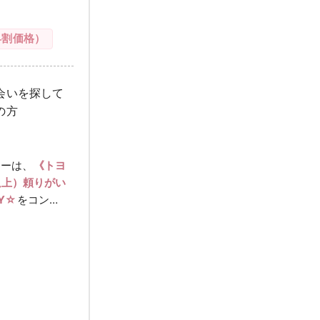
早割価格）
会いを探して
の方
ィーは、
《トヨ
万以上）頼りがい
Y☆
をコン…