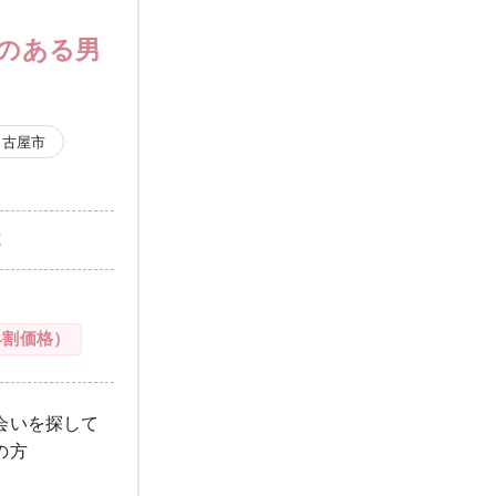
いのある男
名古屋市
歳
早割価格）
会いを探して
の方