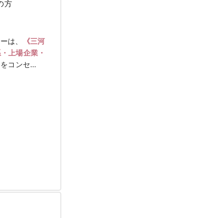
の方
ィーは、
《三河
系・上場企業・
♡
をコンセ…