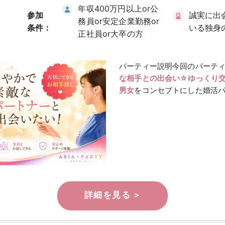
年収400万円以上or公
参加
誠実に出
務員or安定企業勤務or
条件：
いる独身
正社員or大卒の方
パーティー説明今回のパーテ
な相手との出会い☆ゆっくり
男女
をコンセプトにした婚活パ
男性