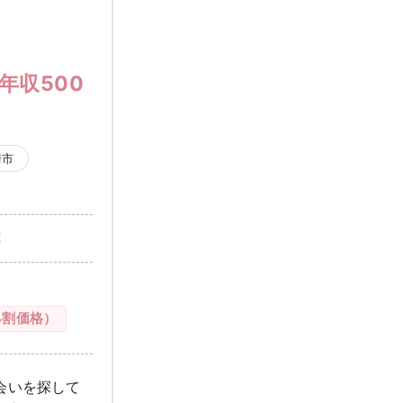
年収500
崎市
歳
早割価格）
会いを探して