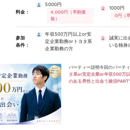
5000円
1000円
料金：
4,000円（早割価
0円（
格）
年収500万円以上or安
参加
誠実に出
定企業勤務orトヨタ系
条件：
いる独身
企業勤務の方
パーティー説明今回のパーテ
タ系or安定企業or年収500
のある男性と出会う婚活PART