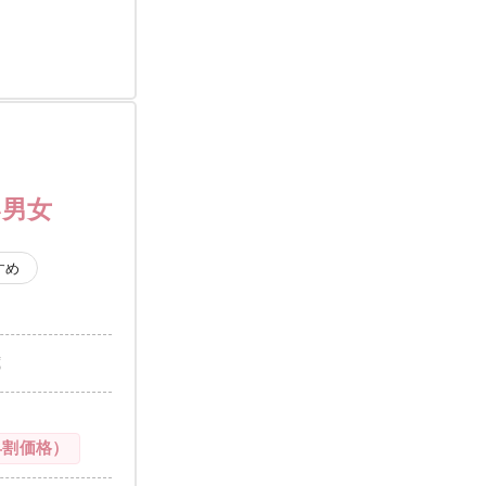
い男女
すめ
歳
早割価格）