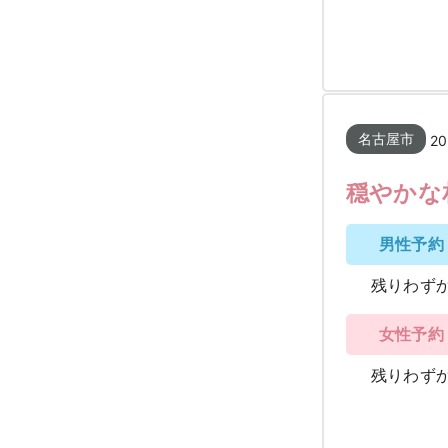
名古屋市
20
穏やかな
男性予約
残りわず
女性予約
残りわず