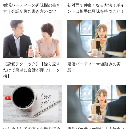
婚活パーティーの趣味欄の書き
初対面で仲良くなる方法！ポイ
方｜会話が弾む書き方のコツ
ントは相手に興味を持つこと！
【恋愛テクニック】【繰り返す
婚活パーティー☆値踏みの実
だけで簡単に会話が弾むトーク
態!!
術】
はじめましての方と距離を縮め
婚活パーティー後に「また会い