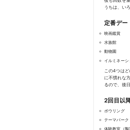
後も回数を
うちは、い
定番デー
映画鑑賞
水族館
動物園
イルミネーシ
この4つは
に不慣れな
るので、後
2回目以
ボウリング
テーマパーク
体験教室（陶