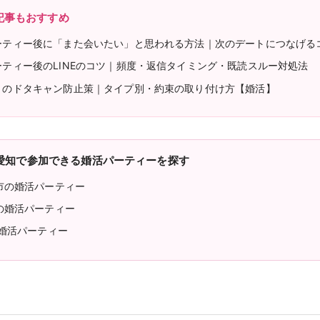
男性
記事もおすすめ
ーティー後に「また会いたい」と思われる方法｜次のデートにつなげる
検索
ーティー後のLINEのコツ｜頻度・返信タイミング・既読スルー対処法
トのドタキャン防止策｜タイプ別・約束の取り付け方【婚活】
愛知で参加できる婚活パーティーを探す
市の婚活パーティー
の婚活パーティー
の婚活パーティー