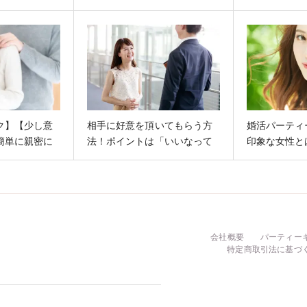
性と交際出来ますか？」
ク】【少し意
相手に好意を頂いてもらう方
婚活パーティ
簡単に親密に
法！ポイントは「いいなって
印象な女性と
】
思っています」を表現するこ
と
会社概要
パーティー
特定商取引法に基づ
F