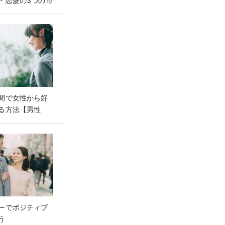
＊恋愛の3つの市
間で女性から好
る方法【男性
ーでポジティブ
う