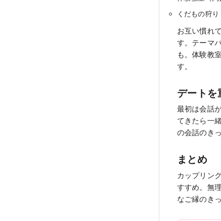
くだもの狩り
お互い慣れ
す。テーマ
も。体験教
す。
デートを
最初は会話
てきたら一
の会話のき
まとめ
カップリン
すすめ。無
なご縁のき