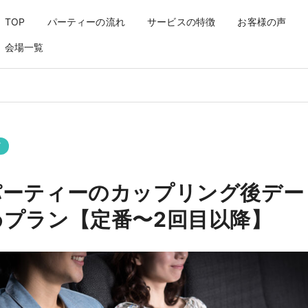
グ後デート｜おすすめプラン【
TOP
パーティーの流れ
サービスの特徴
お客様の声
会場一覧
グ
パーティーのカップリング後デー
めプラン【定番〜2回目以降】