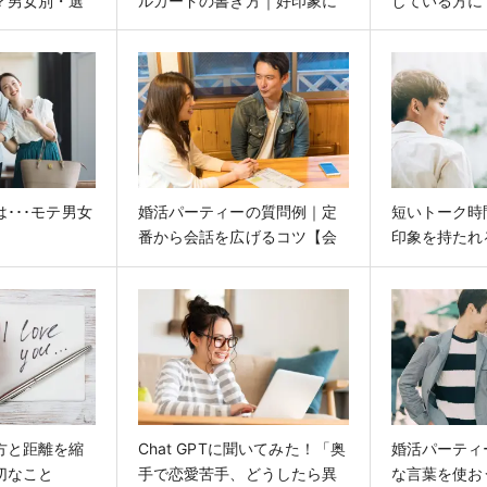
？男女別・選
ルカードの書き方｜好印象に
している方に
件
なる例とコツ
場のお話
･･･モテ男女
婚活パーティーの質問例｜定
短いトーク時
番から会話を広げるコツ【会
印象を持たれ
話例つき】
編】
方と距離を縮
Chat GPTに聞いてみた！「奥
婚活パーティ
切なこと
手で恋愛苦手、どうしたら異
な言葉を使お