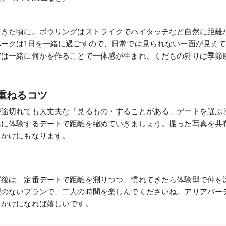
てきた頃に。ボウリングはストライクでハイタッチなど自然に距離
パークは1日を一緒に過ごすので、日常では見られない一面が見え
室は一緒に何かを作ることで一体感が生まれ、くだもの狩りは季節
重ねるコツ
が途切れても大丈夫な「見るもの・することがある」デートを選ぶ
緒に体験するデートで距離を縮めていきましょう。撮った写真を共
っかけにもなります。
グ後は、定番デートで距離を測りつつ、慣れてきたら体験型で仲を
理のないプランで、二人の時間を楽しんでくださいね。アリアパー
っかけになれば嬉しいです。