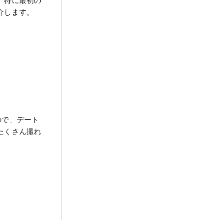
。特に最初の
介します。
ので、デート
たくさん撮れ