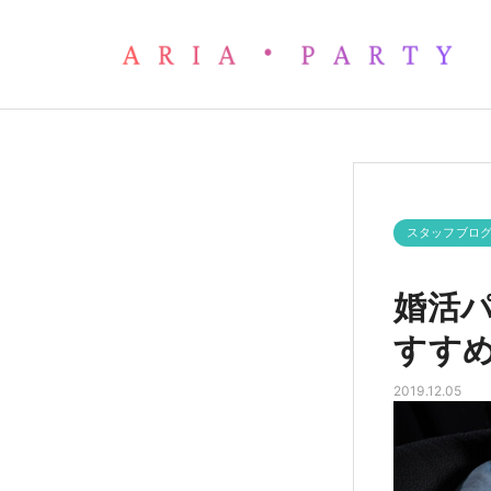
婚活パーティーのカップリン
スタッフブロ
婚活
すす
2019.12.05