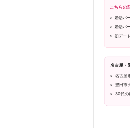
こちらの
婚活パ
婚活パ
初デー
名古屋・
名古屋
豊田市
30代