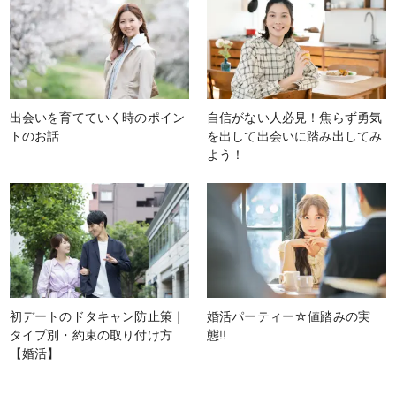
出会いを育てていく時のポイン
自信がない人必見！焦らず勇気
トのお話
を出して出会いに踏み出してみ
よう！
初デートのドタキャン防止策｜
婚活パーティー☆値踏みの実
タイプ別・約束の取り付け方
態!!
【婚活】