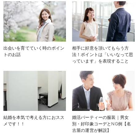
出会いを育てていく時のポイン
相手に好意を頂いてもらう方
トのお話
法！ポイントは「いいなって思
っています」を表現すること
結婚を本気で考える方におスス
婚活パーティーの服装｜男女
メです！！
別・好印象コーデとNG例【名
古屋の運営が解説】