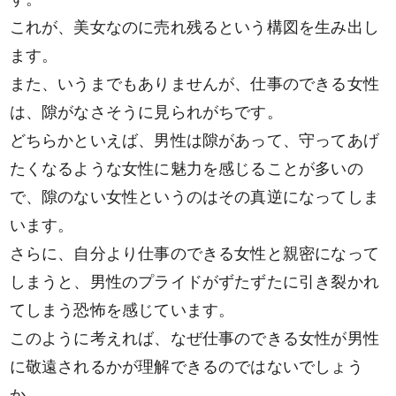
これが、美女なのに売れ残るという構図を生み出し
ます。
また、いうまでもありませんが、仕事のできる女性
は、隙がなさそうに見られがちです。
どちらかといえば、男性は隙があって、守ってあげ
たくなるような女性に魅力を感じることが多いの
で、隙のない女性というのはその真逆になってしま
います。
さらに、自分より仕事のできる女性と親密になって
しまうと、男性のプライドがずたずたに引き裂かれ
てしまう恐怖を感じています。
このように考えれば、なぜ仕事のできる女性が男性
に敬遠されるかが理解できるのではないでしょう
か。