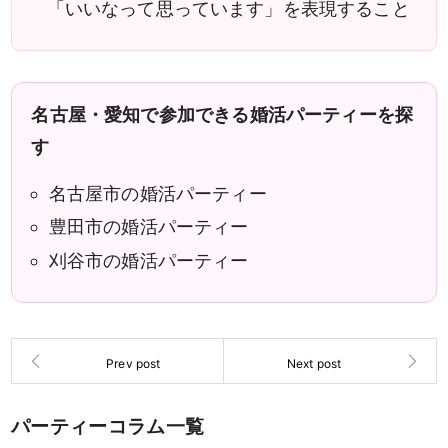
「いいなって思っています」を表現すること
名古屋・愛知で参加できる婚活パーティーを探
す
名古屋市の婚活パーティー
豊田市の婚活パーティー
刈谷市の婚活パーティー
パーティーコラム一覧