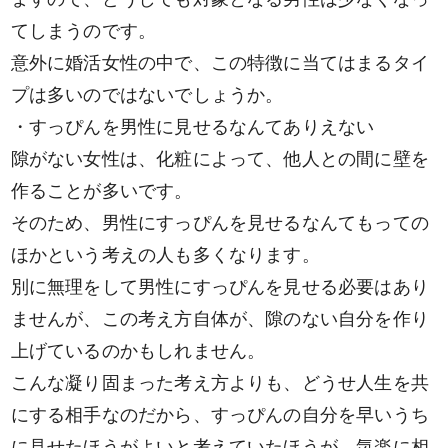
てしまうのです。
意外に婚活女性の中で、この特徴に当てはまるタイ
プは多いのではないでしょうか。
・すっぴんを男性に見せるなんてありえない
隙がない女性は、化粧によって、他人との間に壁を
作ることが多いです。
そのため、男性にすっぴんを見せるなんてもっての
ほかという考えの人も多くなります。
別に無理をして男性にすっぴんを見せる必要はあり
ませんが、この考え方自体が、隙のない自分を作り
上げているのかもしれません。
こんな凝り固まった考え方よりも、どうせ人生を共
にする相手なのだから、すっぴんの自分を早いうち
に見せたほうがよいと考えていたほうが、気楽に相