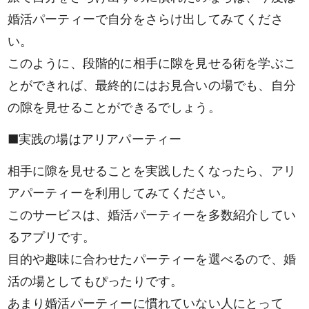
婚活パーティーで自分をさらけ出してみてくださ
い。
このように、段階的に相手に隙を見せる術を学ぶこ
とができれば、最終的にはお見合いの場でも、自分
の隙を見せることができるでしょう。
■実践の場はアリアパーティー
相手に隙を見せることを実践したくなったら、アリ
アパーティーを利用してみてください。
このサービスは、婚活パーティーを多数紹介してい
るアプリです。
目的や趣味に合わせたパーティーを選べるので、婚
活の場としてもぴったりです。
あまり婚活パーティーに慣れていない人にとって