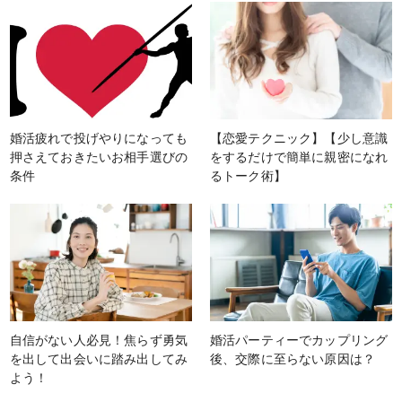
婚活疲れで投げやりになっても
【恋愛テクニック】【少し意識
押さえておきたいお相手選びの
をするだけで簡単に親密になれ
条件
るトーク術】
自信がない人必見！焦らず勇気
婚活パーティーでカップリング
を出して出会いに踏み出してみ
後、交際に至らない原因は？
よう！