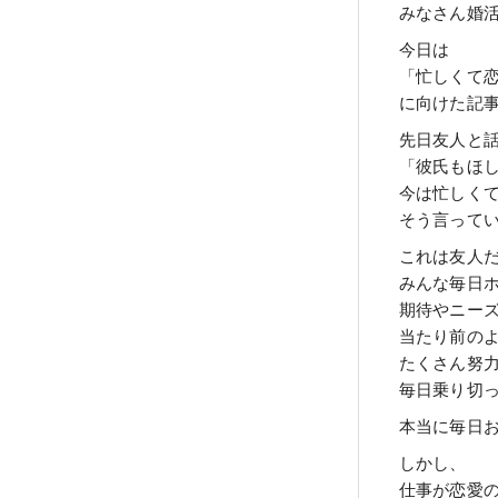
みなさん婚
今日は
「忙しくて
に向けた記
先日友人と
「彼氏もほ
今は忙しく
そう言って
これは友人
みんな毎日
期待やニー
当たり前の
たくさん努
毎日乗り切
本当に毎日
しかし、
仕事が恋愛