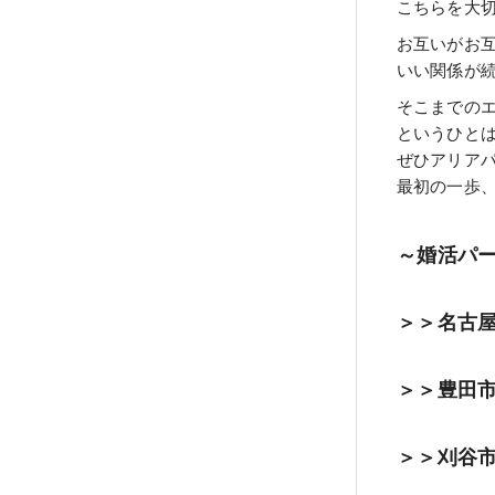
こちらを大
お互いがお
いい関係が
そこまでの
というひと
ぜひアリア
最初の一歩
～婚活パ
＞＞名古
＞＞豊田
＞＞刈谷