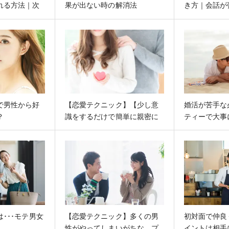
れる方法｜次
果が出ない時の解消法
き方｜会話が
げるコツ
ツ
で男性から好
【恋愛テクニック】【少し意
婚活が苦手な
？
識をするだけで簡単に親密に
ティーで大事
なれるトーク術】
は？
･･･モテ男女
【恋愛テクニック】多くの男
初対面で仲良
性がやってしまいがちな、プ
イントは相手