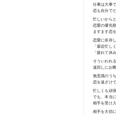
仕事は大事
恋も自分で
忙しいから
恋愛の優先
ますます恋
恋愛に依存
「最近忙し
「疲れて休
そういわれ
遠回しにお
無意識のう
恋を遠ざけ
忙しくも頑
でも、本当
相手を受け
相手を大切