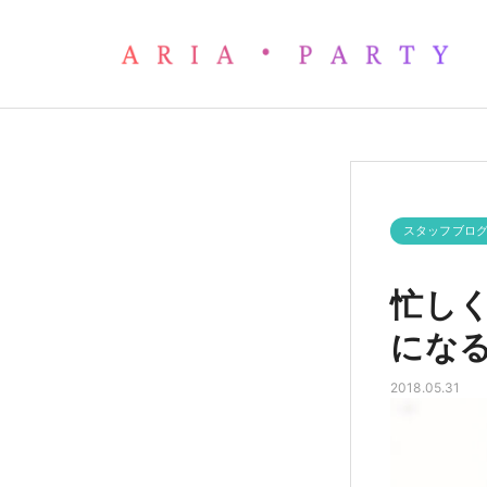
忙しくて恋愛できない人必見
スタッフブロ
忙し
にな
2018.05.31